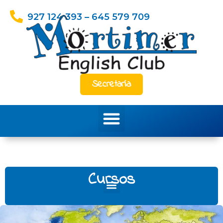
Ir
927 124 393 – 645 579 709
al
contenido
Secretaría
Menu
Cursos
M