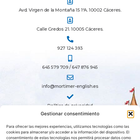
Avd. Virgen de la Montaña 15 1ºA. 10002 Cáceres.
Calle Gredos 21. 10005 Cáceres.
927 124 393
645 579 709 / 647 876 945
info@mortimer-english.es
Política de privacidad
Gestionar consentimiento
Política de cookies
Para ofrecer las mejores experiencias, utilizamos tecnologías como las
cookies para almacenar y/o acceder a la información del dispositivo. El
consentimiento de estas tecnologías nos permitirá procesar datos como