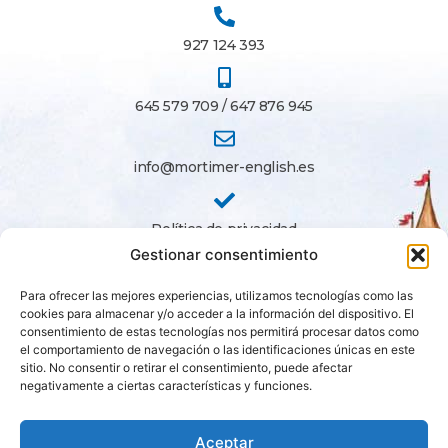
927 124 393
645 579 709 / 647 876 945
info@mortimer-english.es
Política de privacidad
Gestionar consentimiento
Política de cookies
Para ofrecer las mejores experiencias, utilizamos tecnologías como las
cookies para almacenar y/o acceder a la información del dispositivo. El
consentimiento de estas tecnologías nos permitirá procesar datos como
el comportamiento de navegación o las identificaciones únicas en este
Franquíciate
sitio. No consentir o retirar el consentimiento, puede afectar
negativamente a ciertas características y funciones.
Aceptar