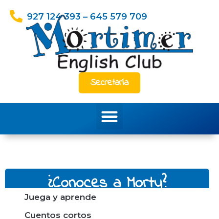
Ir
927 124 393 – 645 579 709
al
contenido
Secretaría
Menu
¿Conoces a Morty?
Juega y aprende
Cuentos cortos